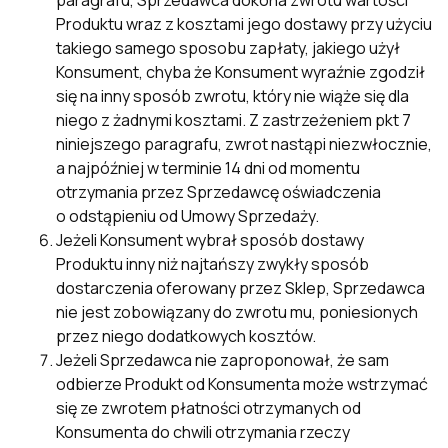
paragrafu, Sprzedawca dokona zwrotu wartości
Produktu wraz z kosztami jego dostawy przy użyciu
takiego samego sposobu zapłaty, jakiego użył
Konsument, chyba że Konsument wyraźnie zgodził
się na inny sposób zwrotu, który nie wiąże się dla
niego z żadnymi kosztami. Z zastrzeżeniem pkt 7
niniejszego paragrafu, zwrot nastąpi niezwłocznie,
a najpóźniej w terminie 14 dni od momentu
otrzymania przez Sprzedawcę oświadczenia
o odstąpieniu od Umowy Sprzedaży.
Jeżeli Konsument wybrał sposób dostawy
Produktu inny niż najtańszy zwykły sposób
dostarczenia oferowany przez Sklep, Sprzedawca
nie jest zobowiązany do zwrotu mu, poniesionych
przez niego dodatkowych kosztów.
Jeżeli Sprzedawca nie zaproponował, że sam
odbierze Produkt od Konsumenta może wstrzymać
się ze zwrotem płatności otrzymanych od
Konsumenta do chwili otrzymania rzeczy