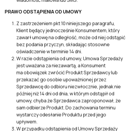
wiadomość mailowa lub SMS.
PRAWO ODSTĄPIENIA OD UMOWY
Z zastrzeżeniem pkt 10 niniejszego paragrafu,
Klient będący jednocześnie Konsumentem, który
zawarł umowę na odległość, może od niej odstąpić
bez podania przyczyn, składając stosowne
oświadczenie w terminie 14 dni.
W razie odstąpienia od umowy, Umowa Sprzedaży
jest uważana za niezawartą, a Konsument
ma obowiązek zwrócić Produkt Sprzedawcy lub
przekazać go osobie upoważnionej przez
Sprzedawcę do odbioru niezwłocznie, jednak nie
później niż 14 dni od dnia, w którym odstąpił od
umowy, chyba że Sprzedawca zaproponował, że
sam odbierze Produkt. Do zachowania terminu
wystarczy odesłanie Produktu przed jego
upływem.
W przypadku odstąpienia od Umowy Sprzedaży