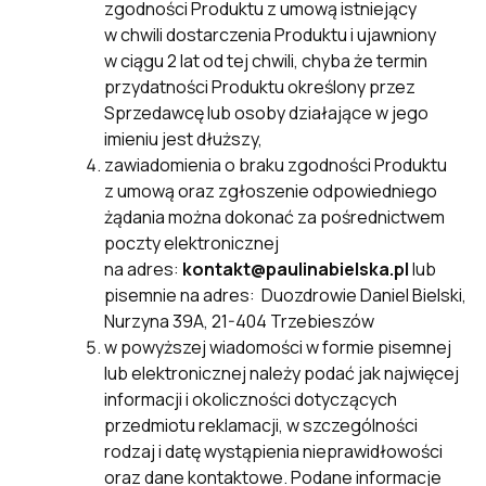
zgodności Produktu z umową istniejący
w chwili dostarczenia Produktu i ujawniony
w ciągu 2 lat od tej chwili, chyba że termin
przydatności Produktu określony przez
Sprzedawcę lub osoby działające w jego
imieniu jest dłuższy,
zawiadomienia o braku zgodności Produktu
z umową oraz zgłoszenie odpowiedniego
żądania można dokonać za pośrednictwem
poczty elektronicznej
na adres:
kontakt@paulinabielska.pl
lub
pisemnie na adres: Duozdrowie Daniel Bielski,
Nurzyna 39A, 21-404 Trzebieszów
w powyższej wiadomości w formie pisemnej
lub elektronicznej należy podać jak najwięcej
informacji i okoliczności dotyczących
przedmiotu reklamacji, w szczególności
rodzaj i datę wystąpienia nieprawidłowości
oraz dane kontaktowe. Podane informacje