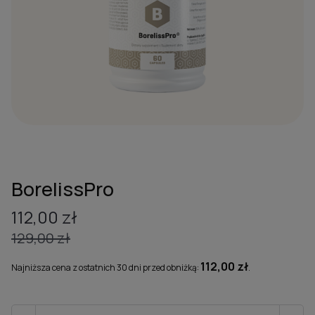
BorelissPro
112,00
zł
129,00
zł
Pierwotna
Aktualna
112,00
zł
Najniższa cena z ostatnich 30 dni przed obniżką:
.
cena
cena
wynosiła:
wynosi:
129,00 zł.
112,00 zł.