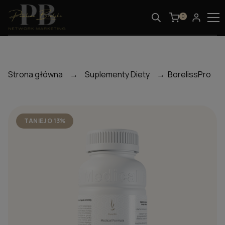
0
Strona główna
→
Suplementy Diety
→ BorelissPro
TANIEJ O 13%