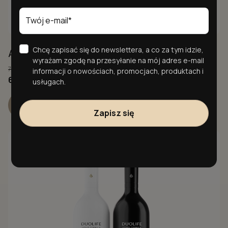
Chcę zapisać się do newslettera, a co za tym idzie,
Aloe Cleansing Gel 200ml
wyrażam zgodę na przesyłanie na mój adres e-mail
75,00
zł
informacji o nowościach, promocjach, produktach i
Pierwotna
Aktualna
65,00
zł
usługach.
cena
cena
wynosiła:
wynosi:
Dodaj do koszyka
Zapisz się
75,00 zł.
65,00 zł.